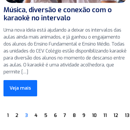
Música, diversão e conexão com o
karaokê no intervalo
Uma nova ideia está ajudando a deixar os intervalos das
aulas ainda mais animados, e já ganhou o engajamento
dos alunos do Ensino Fundamental e Ensino Médio. Todas
as unidades do CEV Colégio estão disponibilizando karaokê
para diversão dos alunos no momento de descanso entre
as aulas. O karaokê é uma atividade acolhedora, que
permite […]
Veja mais
1
2
3
4
5
6
7
8
9
10
11
12
13