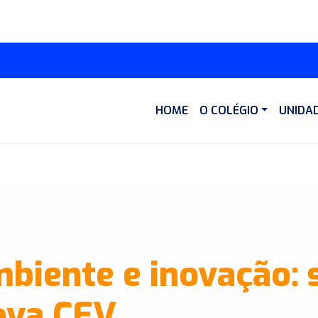
HOME
O COLÉGIO
UNIDA
biente e inovação: 
ova CEV